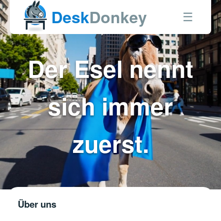
Desk
Donkey
☰
Der Esel nennt
sich immer
zuerst.
Über uns